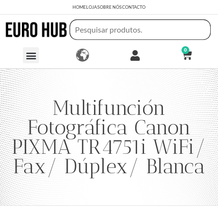
HOME
LOJA
SOBRE NÓS
CONTACTO
0
Multifunción
Fotográfica Canon
PIXMA TR4751i WiFi/
Fax/ Dúplex/ Blanca