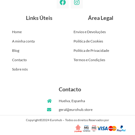
Links Úteis
Área Legal
Home
Envios e Devoluções
A minha conta
Politica de Cookies
Blog
Politica de Privacidade
Contacto
Termos e Condições
Sobre nós
Contacto
Huelva, Espanha
geral@eurohub.store
Copyright©2024 Eurohub – Todos os direitos Reservados por