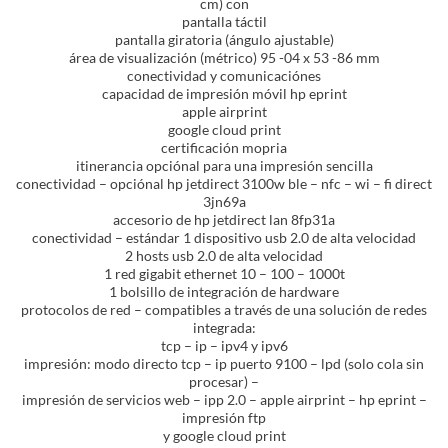
cm) con
pantalla táctil
pantalla giratoria (ángulo ajustable)
área de visualización (métrico) 95 -04 x 53 -86 mm
conectividad y comunicaciónes
capacidad de impresión móvil hp eprint
apple airprint
google cloud print
certificación mopria
itinerancia opciónal para una impresión sencilla
conectividad – opciónal hp jetdirect 3100w ble – nfc – wi – fi direct
3jn69a
accesorio de hp jetdirect lan 8fp31a
conectividad – estándar 1 dispositivo usb 2.0 de alta velocidad
2 hosts usb 2.0 de alta velocidad
1 red gigabit ethernet 10 – 100 – 1000t
1 bolsillo de integración de hardware
protocolos de red – compatibles a través de una solución de redes
integrada:
tcp – ip – ipv4 y ipv6
impresión: modo directo tcp – ip puerto 9100 – lpd (solo cola sin
procesar) –
impresión de servicios web – ipp 2.0 – apple airprint – hp eprint –
impresión ftp
y google cloud print