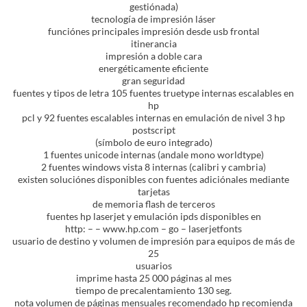
gestiónada)
tecnología de impresión láser
funciónes principales impresión desde usb frontal
itinerancia
impresión a doble cara
energéticamente eficiente
gran seguridad
fuentes y tipos de letra 105 fuentes truetype internas escalables en
hp
pcl y 92 fuentes escalables internas en emulación de nivel 3 hp
postscript
(símbolo de euro integrado)
1 fuentes unicode internas (andale mono worldtype)
2 fuentes windows vista 8 internas (calibri y cambria)
existen soluciónes disponibles con fuentes adiciónales mediante
tarjetas
de memoria flash de terceros
fuentes hp laserjet y emulación ipds disponibles en
http: – – www.hp.com – go – laserjetfonts
usuario de destino y volumen de impresión para equipos de más de
25
usuarios
imprime hasta 25 000 páginas al mes
tiempo de precalentamiento 130 seg.
nota volumen de páginas mensuales recomendado hp recomienda