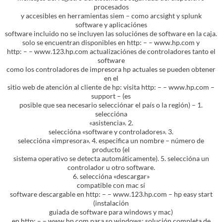
procesados
y accesibles en herramientas siem – como arcsight y splunk
software y aplicaciónes
software incluido no se incluyen las soluciónes de software en la caja.
solo se encuentran disponibles en http: – – www.hp.com y
http: – – www.123.hp.com actualizaciónes de controladores tanto el
software
como los controladores de impresora hp actuales se pueden obtener
en el
sitio web de atención al cliente de hp: visita http: – – www.hp.com –
support – (es
posible que sea necesario selecciónar el país o la región) – 1.
seleccióna
«asistencia». 2.
seleccióna «software y controladores». 3.
seleccióna «impresora». 4. especifica un nombre – número de
producto (el
sistema operativo se detecta automáticamente). 5. seleccióna un
controlador u otro software.
6. seleccióna «descargar»
compatible con mac sí
software descargable en http: – – www.123.hp.com – hp easy start
(instalación
guiada de software para windows y mac)
en http: – – www.hp.com para so windows: solución completa de