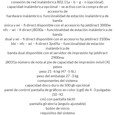
conexión de red inalámbrica 802.11a – b – g – n (opciónal).
capacidad inalámbrica opciónal – se activa con la compra de un
accesorio de
hardware inalámbrico. funciónalidad de estación inalámbrica de
banda
única y wi – fi direct disponible con el accesorio hp jetdirect 3000w
nfc – wi – fi direct j8030a – funciónalidad de estación inalámbrica de
banda
dual y wi – fi direct disponible con el accesorio hp jetdirect 3100w
ble – nfc – wi – fi direct 3jn69a – funciónalidad de estación
inalámbrica de
banda dual disponible con el servidor de impresión hp jetdirect
2900nw
j8031a número de nota al pie de capacidad de impresión móvil [4]
pesos
peso 21 -6 kg (47 -5 lb.)
peso del embalaje 27 -3 kg
componentes del sistema
capacidad disco duro de 500 gb opciónal
panel de control pantalla de gráficos en color (cgd) de 4 -3 pulgadas
(10 -92
cm) con pantalla táctil
pantalla giratoria (ángulo ajustable)
botón de inicio
requisitos del sistema