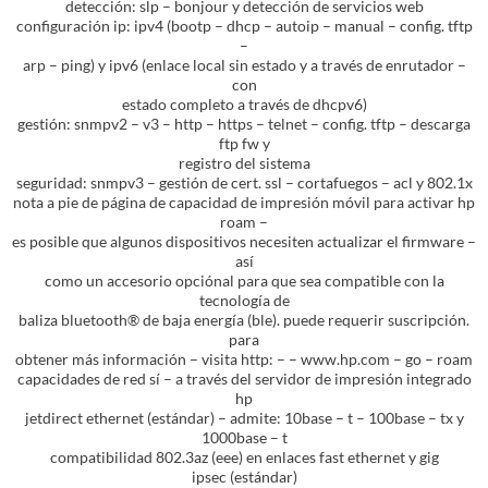
detección: slp – bonjour y detección de servicios web
configuración ip: ipv4 (bootp – dhcp – autoip – manual – config. tftp
–
arp – ping) y ipv6 (enlace local sin estado y a través de enrutador –
con
estado completo a través de dhcpv6)
gestión: snmpv2 – v3 – http – https – telnet – config. tftp – descarga
ftp fw y
registro del sistema
seguridad: snmpv3 – gestión de cert. ssl – cortafuegos – acl y 802.1x
nota a pie de página de capacidad de impresión móvil para activar hp
roam –
es posible que algunos dispositivos necesiten actualizar el firmware –
así
como un accesorio opciónal para que sea compatible con la
tecnología de
baliza bluetooth® de baja energía (ble). puede requerir suscripción.
para
obtener más información – visita http: – – www.hp.com – go – roam
capacidades de red sí – a través del servidor de impresión integrado
hp
jetdirect ethernet (estándar) – admite: 10base – t – 100base – tx y
1000base – t
compatibilidad 802.3az (eee) en enlaces fast ethernet y gig
ipsec (estándar)