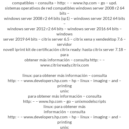
compatibles – consulta – http: – – www.hp.com – go – upd.
sistemas operativos de red compatibles windows server 2008 r2 64
bits –
windows server 2008 r2 64 bits (sp1) – windows server 2012 64 bits
–
windows server 2012 r2 64 bits – windows server 2016 64 bits –
windows
server 2019 64 bits – citrix server 6.5 – citrix xena y xendesktop 7.6 –
servidor
novell iprint kit de certificación citrix ready: hasta citrix server 7.18 –
para
obtener más información – consulta http: – –
www.citrixready.citrix.com
linux: para obtener más información – consulta
http: – – www.developers.hp.com – hp – linux – imaging – and –
printing
unix:
para obtener más información – consulta
http: – – www.hp.com – go – unixmodelscripts
linux: para obtener más
información – consulta
http: – – www.developers.hp.com – hp – linux – imaging – and –
printing
unix: