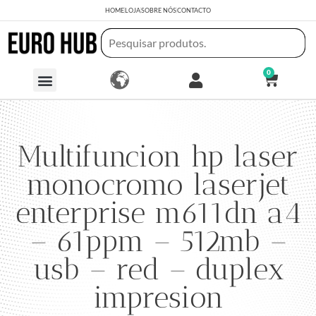
HOME
LOJA
SOBRE NÓS
CONTACTO
0
Multifuncion hp laser
monocromo laserjet
enterprise m611dn a4
– 61ppm – 512mb –
usb – red – duplex
impresion