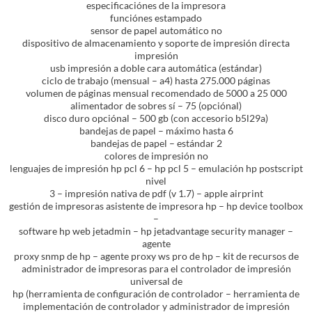
especificaciónes de la impresora
funciónes estampado
sensor de papel automático no
dispositivo de almacenamiento y soporte de impresión directa
impresión
usb impresión a doble cara automática (estándar)
ciclo de trabajo (mensual – a4) hasta 275.000 páginas
volumen de páginas mensual recomendado de 5000 a 25 000
alimentador de sobres sí – 75 (opciónal)
disco duro opciónal – 500 gb (con accesorio b5l29a)
bandejas de papel – máximo hasta 6
bandejas de papel – estándar 2
colores de impresión no
lenguajes de impresión hp pcl 6 – hp pcl 5 – emulación hp postscript
nivel
3 – impresión nativa de pdf (v 1.7) – apple airprint
gestión de impresoras asistente de impresora hp – hp device toolbox
–
software hp web jetadmin – hp jetadvantage security manager –
agente
proxy snmp de hp – agente proxy ws pro de hp – kit de recursos de
administrador de impresoras para el controlador de impresión
universal de
hp (herramienta de configuración de controlador – herramienta de
implementación de controlador y administrador de impresión