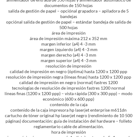
documentos de 150 hojas
salida de gestión de papel – opciónal grapadora – apiladora de 5
bandejas
opciónal salida de gestión de papel – estándar bandeja de salida de
500 hojas
área de impresión
área de impresión máxima 212 x 352 mm
margen inferior (a4) 4 -3 mm
margen izquierdo (a4) 4 -3 mm
margen derecho (a4) 4 -3 mm
margen superior (a4) 4 -3 mm
resolución de impresión
calidad de impresión en negro (óptima) hasta 1200 x 1200 ppp
resolución de impresión negra (líneas finas) hasta 1200 x 1200 ppp
calidad de impresión en negro (normal) fastres 1200
tecnologías de resolución de impresión fastres 1200 normal
líneas finas (1200 x 1200 ppp) – vista rápida (300 x 300 ppp) – modo
económico (600 x 600 ppp)
contenido de la caja
contenido de la caja impresora hp laserjet enterprise m611dn
cartucho de tóner original hp laserjet negro (rendimiento de 10 500
páginas) documentación: guía de instalación del hardware – folleto
reglamentario cable de alimentación.
hora de impresión