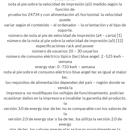
nota al pie sobre la velocidad de impresión (a5) medido según la
función de
prueba iso 24734 y con alimentación a5 horizontal. la velocidad
puede
variar según el contenido – el ordenador – la orientación y el tipo de
soporte.
número de nota al pie de velocidad de impresión (a4 – carta) [1]
número de la nota al pie sobre la velocidad de impresión (a5) [12]
especificaciónes rack and power
número de usuarios 10 – 30 usuarios
número de consumo eléctrico típico (tec) blue angel: 2 -525 kwh –
semana
energy star: 0 -733 kwh – semana
nota al pie sobre el consumo eléctrico blue angel tec es igual al mejor
tec.
los requisitos de alimentación dependen del país – región donde se
venda la
impresora. no modifiques los voltajes de funciónamiento. podrían
ocasiónar daños en la impresora e invalidar la garantía del producto.
la
versión 3.0 de energy star de tec no es comparable con los valores de
la
versión 2.0 de energy star o ba de tec. ba utiliza la versión 2.0 de
energy
star de tec. los valores energy star se basan normalmente en la