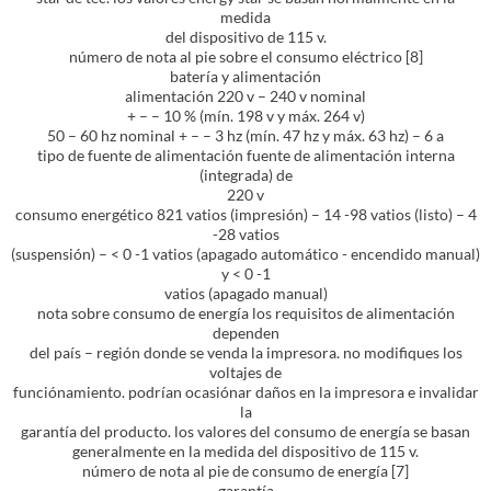
medida
del dispositivo de 115 v.
número de nota al pie sobre el consumo eléctrico [8]
batería y alimentación
alimentación 220 v – 240 v nominal
+ – – 10 % (mín. 198 v y máx. 264 v)
50 – 60 hz nominal + – – 3 hz (mín. 47 hz y máx. 63 hz) – 6 a
tipo de fuente de alimentación fuente de alimentación interna
(integrada) de
220 v
consumo energético 821 vatios (impresión) – 14 -98 vatios (listo) – 4
-28 vatios
(suspensión) – < 0 -1 vatios (apagado automático - encendido manual)
y < 0 -1
vatios (apagado manual)
nota sobre consumo de energía los requisitos de alimentación
dependen
del país – región donde se venda la impresora. no modifiques los
voltajes de
funciónamiento. podrían ocasiónar daños en la impresora e invalidar
la
garantía del producto. los valores del consumo de energía se basan
generalmente en la medida del dispositivo de 115 v.
número de nota al pie de consumo de energía [7]
garantía