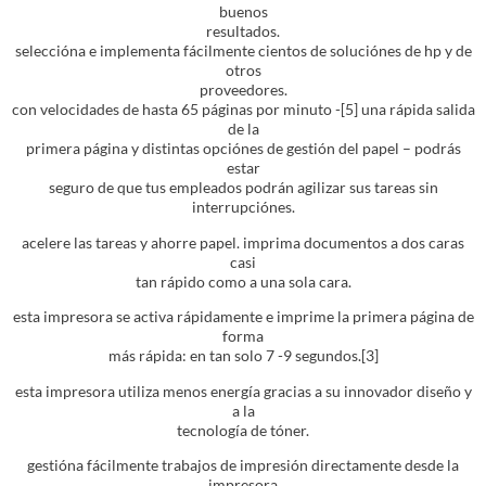
buenos
resultados.
seleccióna e implementa fácilmente cientos de soluciónes de hp y de
otros
proveedores.
con velocidades de hasta 65 páginas por minuto -[5] una rápida salida
de la
primera página y distintas opciónes de gestión del papel – podrás
estar
seguro de que tus empleados podrán agilizar sus tareas sin
interrupciónes.
acelere las tareas y ahorre papel. imprima documentos a dos caras
casi
tan rápido como a una sola cara.
esta impresora se activa rápidamente e imprime la primera página de
forma
más rápida: en tan solo 7 -9 segundos.[3]
esta impresora utiliza menos energía gracias a su innovador diseño y
a la
tecnología de tóner.
gestióna fácilmente trabajos de impresión directamente desde la
impresora