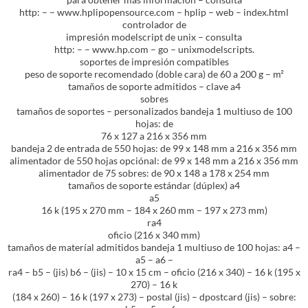
http: – – www.hplipopensource.com – hplip – web – index.html
controlador de
impresión modelscript de unix – consulta
http: – – www.hp.com – go – unixmodelscripts.
soportes de impresión compatibles
peso de soporte recomendado (doble cara) de 60 a 200 g – m²
tamaños de soporte admitidos – clave a4
sobres
tamaños de soportes – personalizados bandeja 1 multiuso de 100
hojas: de
76 x 127 a 216 x 356 mm
bandeja 2 de entrada de 550 hojas: de 99 x 148 mm a 216 x 356 mm
alimentador de 550 hojas opciónal: de 99 x 148 mm a 216 x 356 mm
alimentador de 75 sobres: de 90 x 148 a 178 x 254 mm
tamaños de soporte estándar (dúplex) a4
a5
16 k (195 x 270 mm – 184 x 260 mm – 197 x 273 mm)
ra4
oficio (216 x 340 mm)
tamaños de materíal admitidos bandeja 1 multiuso de 100 hojas: a4 –
a5 – a6 –
ra4 – b5 – (jis) b6 – (jis) – 10 x 15 cm – oficio (216 x 340) – 16 k (195 x
270) – 16 k
(184 x 260) – 16 k (197 x 273) – postal (jis) – dpostcard (jis) – sobre: