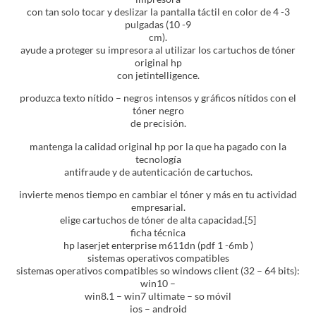
con tan solo tocar y deslizar la pantalla táctil en color de 4 -3
pulgadas (10 -9
cm).
ayude a proteger su impresora al utilizar los cartuchos de tóner
original hp
con jetintelligence.
produzca texto nítido – negros intensos y gráficos nítidos con el
tóner negro
de precisión.
mantenga la calidad original hp por la que ha pagado con la
tecnología
antifraude y de autenticación de cartuchos.
invierte menos tiempo en cambiar el tóner y más en tu actividad
empresarial.
elige cartuchos de tóner de alta capacidad.[5]
ficha técnica
hp laserjet enterprise m611dn (pdf 1 -6mb )
sistemas operativos compatibles
sistemas operativos compatibles so windows client (32 – 64 bits):
win10 –
win8.1 – win7 ultimate – so móvil
ios – android