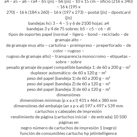
a4 – a5 – a6 – ra4 – b5 (jis) – b6 (jis) – 10 x 15 cm – oficio (216 x 340)
– 16 k (195 x
270) – 16 k (184 x 260) – 16 k (197 x 273) – postal (jis) – dpostcard
(jis)
bandejas hci 3 – 4 – 5 y 6 de 2100 hojas: a4
bandejas 3 y 4 de 75 sobres: b5 – c5 – c6 – dl
tipos de soportes papel (normal – ligero – bond – reciclado – de
gramaje alto –
de gramaje muy alto – cartulina – preimpreso – preperforado – de
color – rugoso –
rugoso de gramaje alto) – transparencia monocromo – etiquetas –
sobre – sobre
pesado gramaje de papel compatible bandeja 1: de 60 a 200 g – m²
duplexor automático: de 60 a 120 g – m²
peso del papel (bandeja 1) de 60 a 200 g – m²
peso del papel (bandeja 2) de 60 a 120 g – m²
peso del papel (bandeja 3) de 60 a 120 g – m²
dimensiónes
dimensiónes mínimas (p x a x l) 431 x 466 x 380 mm
dimensiónes del embalaje (an x p x al) 597 x 497 x 539 mm
cartuchos y cabezales de impresión
rendimiento de página (cartuchos inicial – de entrada) 10 500
páginas en
negro número de cartuchos de impresión 1 (negro)
función de consumibles cartucho hp jetintelligence