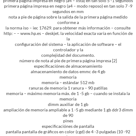
primera página impresa en negro (a4 – lista) en tan solo 5 -1 segundos
primera página impresa en negro (a4 – modo reposo) en tan solo 7 -9
segundos en mm
nota a pie de página sobre la salida de la primera página medido
conforme a
la norma iso – iec 17629. para obtener más información – consulte
http: – – www.hp.es – deskjet. la velocidad exacta varía en función de
la
configuración del sistema – la aplicación de software – el
controlador y la
complejidad del documento.
número de nota al pie de primera página impresa [2]
especificaciónes de almacenamiento
almacenamiento de datos emmc de 4 gb
memoria
memoria – estándar 512 mb
ranuras de memoria 1 ranura – 90 patillas
memoria – máximo memoria máx. de 1 -5 gb – cuando se instala la
memoria
dimm auxiliar de 1 gb
ampliación de memoria ampliable a 1 -5 gb mediante 1 gb ddr3 dimm
de 90
pines
especificaciónes de pantalla
pantalla pantalla de gráficos en color (cgd) de 4 -3 pulgadas (10 -92