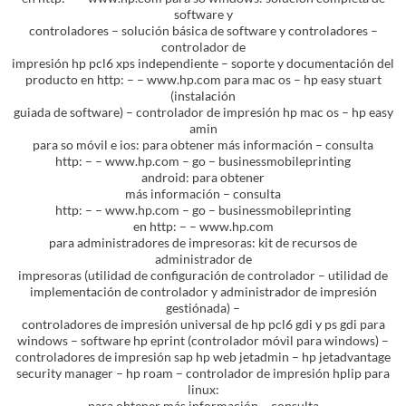
software y
controladores – solución básica de software y controladores –
controlador de
impresión hp pcl6 xps independiente – soporte y documentación del
producto en http: – – www.hp.com para mac os – hp easy stuart
(instalación
guiada de software) – controlador de impresión hp mac os – hp easy
amin
para so móvil e ios: para obtener más información – consulta
http: – – www.hp.com – go – businessmobileprinting
android: para obtener
más información – consulta
http: – – www.hp.com – go – businessmobileprinting
en http: – – www.hp.com
para administradores de impresoras: kit de recursos de
administrador de
impresoras (utilidad de configuración de controlador – utilidad de
implementación de controlador y administrador de impresión
gestiónada) –
controladores de impresión universal de hp pcl6 gdi y ps gdi para
windows – software hp eprint (controlador móvil para windows) –
controladores de impresión sap hp web jetadmin – hp jetadvantage
security manager – hp roam – controlador de impresión hplip para
linux:
para obtener más información – consulta