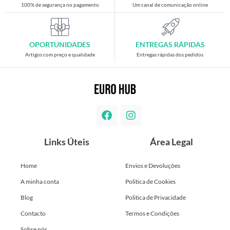
100% de segurança no pagamento
Um canal de comunicação online
OPORTUNIDADES
ENTREGAS RÁPIDAS
Artigos com preço e qualidade
Entregas rápidas dos pedidos
Links Úteis
Área Legal
Home
Envios e Devoluções
A minha conta
Politica de Cookies
Blog
Politica de Privacidade
Contacto
Termos e Condições
Sobre nós