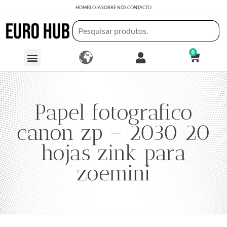
HOME
LOJA
SOBRE NÓS
CONTACTO
0
Papel fotografico
canon zp – 2030 20
hojas zink para
zoemini