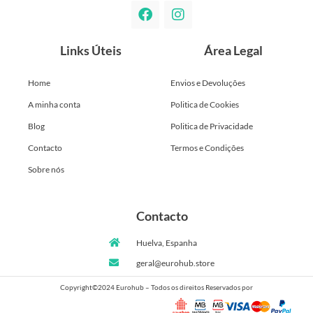
Links Úteis
Área Legal
Home
Envios e Devoluções
A minha conta
Politica de Cookies
Blog
Politica de Privacidade
Contacto
Termos e Condições
Sobre nós
Contacto
Huelva, Espanha
geral@eurohub.store
Copyright©2024 Eurohub – Todos os direitos Reservados por