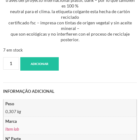
través del proyecto internaciónal plastic bank – por lo que también
es 100 %
neutral para el clima. la etiqueta colgante esta hecha de cartón
reciclado
certificado fsc – impresa con tintas de origen vegetal y sin aceite
mineral –
que son ecológicas y no interfieren con el proceso de reciclaje
posterior.
7 em stock
ADICIONAR
INFORMAÇÃO ADICIONAL
Peso
0,307 kg
Marca
Item lab
Nº Parte