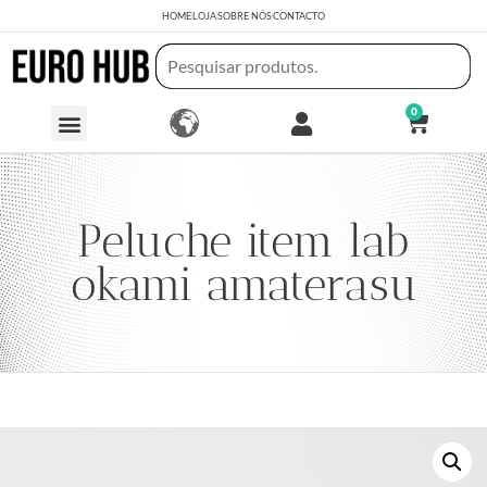
HOME
LOJA
SOBRE NÓS
CONTACTO
0
Peluche item lab
okami amaterasu