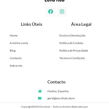
Links Úteis
Área Legal
Home
Envios e Devoluções
A minha conta
Politica de Cookies
Blog
Politica de Privacidade
Contacto
Termos e Condições
Sobre nós
Contacto
Huelva, Espanha
geral@eurohub.store
Copyright©2024 Eurohub – Todos os direitos Reservados por