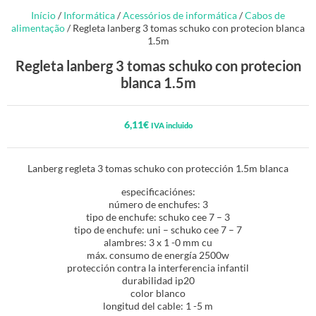
Início
/
Informática
/
Acessórios de informática
/
Cabos de
alimentação
/ Regleta lanberg 3 tomas schuko con protecion blanca
1.5m
Regleta lanberg 3 tomas schuko con protecion
blanca 1.5m
6,11
€
IVA incluido
Lanberg regleta 3 tomas schuko con protección 1.5m blanca
especificaciónes:
número de enchufes: 3
tipo de enchufe: schuko cee 7 – 3
tipo de enchufe: uni – schuko cee 7 – 7
alambres: 3 x 1 -0 mm cu
máx. consumo de energía 2500w
protección contra la interferencia infantil
durabilidad ip20
color blanco
longitud del cable: 1 -5 m