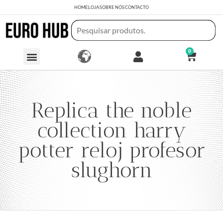
HOME
LOJA
SOBRE NÓS
CONTACTO
0
Replica the noble
collection harry
potter reloj profesor
slughorn