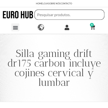
HOME
LOJA
SOBRE NÓS
CONTACTO
0
Silla gaming drift
dr175 carbon incluye
cojines cervical y
lumbar