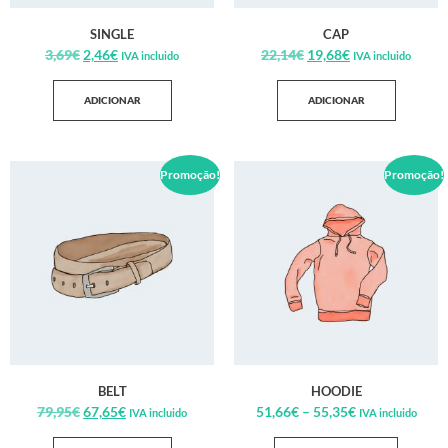
SINGLE
CAP
3,69
€
2,46
€
22,14
€
19,68
€
IVA incluido
IVA incluido
ADICIONAR
ADICIONAR
Promoção!
Promoção!
BELT
HOODIE
79,95
€
67,65
€
51,66
€
–
55,35
€
IVA incluido
IVA incluido