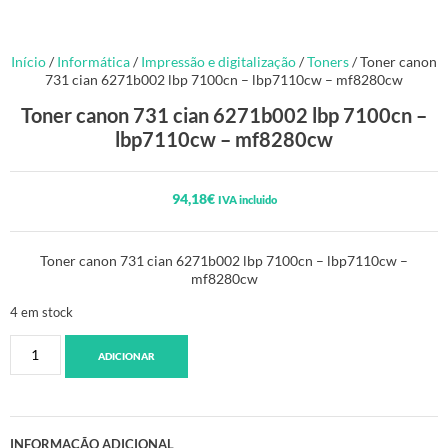
Início
/
Informática
/
Impressão e digitalização
/
Toners
/ Toner canon
731 cian 6271b002 lbp 7100cn – lbp7110cw – mf8280cw
Toner canon 731 cian 6271b002 lbp 7100cn –
lbp7110cw – mf8280cw
94,18
€
IVA incluido
Toner canon 731 cian 6271b002 lbp 7100cn – lbp7110cw –
mf8280cw
4 em stock
ADICIONAR
INFORMAÇÃO ADICIONAL