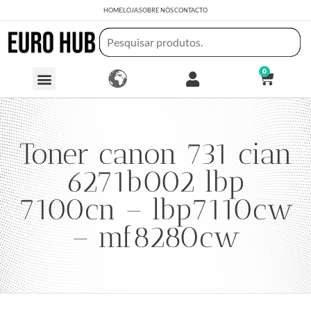
HOME
LOJA
SOBRE NÓS
CONTACTO
0
Toner canon 731 cian
6271b002 lbp
7100cn – lbp7110cw
– mf8280cw