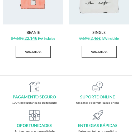
BEANIE
SINGLE
24,60
€
22,14
€
3,69
€
2,46
€
IVA incluido
IVA incluido
ADICIONAR
ADICIONAR
PAGAMENTO SEGURO
SUPORTE ONLINE
100% de segurança no pagamento
Um canal de comunicação online
OPORTUNIDADES
ENTREGAS RÁPIDAS
Artigos com preço e qualidade
Entregas rápidas dos pedidos