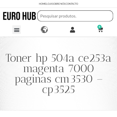
HOME
LOJA
SOBRE NÓS
CONTACTO
0
Toner hp 504a ce253a
magenta 7000
paginas cm3530 –
cp3525