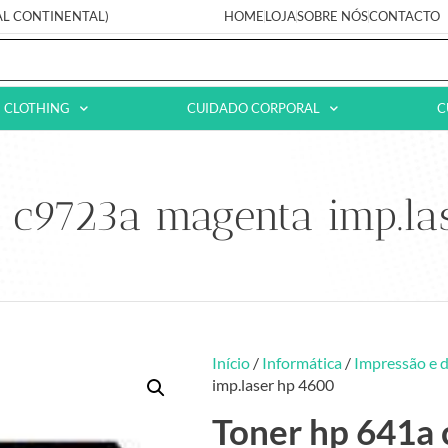
AL CONTINENTAL)
HOME
LOJA
SOBRE NÓS
CONTACTO
CLOTHING
CUIDADO CORPORAL
C
a c9723a magenta imp.la
Início
/
Informática
/
Impressão e d
imp.laser hp 4600
Toner hp 641a