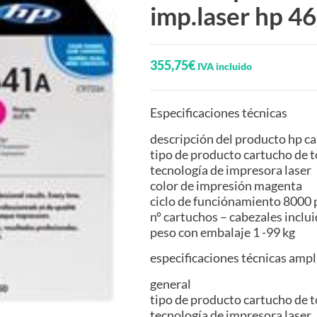
imp.laser hp 4
355,75
€
IVA incluido
Especificaciones técnicas
descripción del producto hp c
tipo de producto cartucho de 
tecnología de impresora laser
color de impresión magenta
ciclo de funciónamiento 8000 
nº cartuchos – cabezales inclui
peso con embalaje 1 -99 kg
especificaciones técnicas amp
general
tipo de producto cartucho de 
tecnología de impresora laser