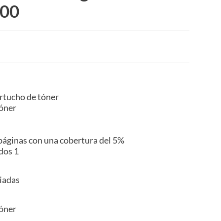
600
artucho de tóner
tóner
páginas con una cobertura del 5%
dos 1
liadas
tóner