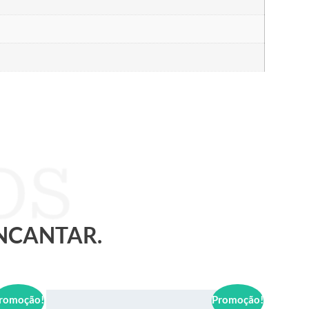
ENCANTAR.
romoção!
Promoção!