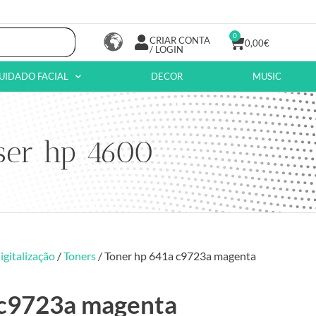
0
CRIAR CONTA
0,00
€
/ LOGIN
UIDADO FACIAL
DECOR
MUSIC
ser hp 4600
igitalização
/
Toners
/ Toner hp 641a c9723a magenta
 c9723a magenta