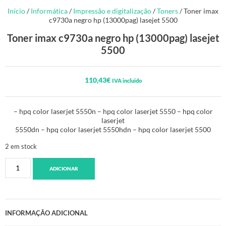
Início
/
Informática
/
Impressão e digitalização
/
Toners
/ Toner imax
c9730a negro hp (13000pag) lasejet 5500
Toner imax c9730a negro hp (13000pag) lasejet
5500
110,43
€
IVA incluido
– hpq color laserjet 5550n – hpq color laserjet 5550 – hpq color
laserjet
5550dn – hpq color laserjet 5550hdn – hpq color laserjet 5500
2 em stock
ADICIONAR
INFORMAÇÃO ADICIONAL