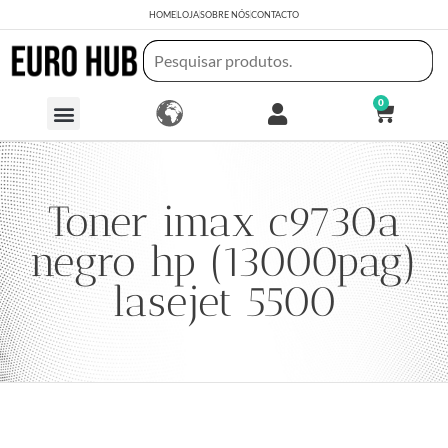
HOME
LOJA
SOBRE NÓS
CONTACTO
0
Toner imax c9730a
negro hp (13000pag)
lasejet 5500