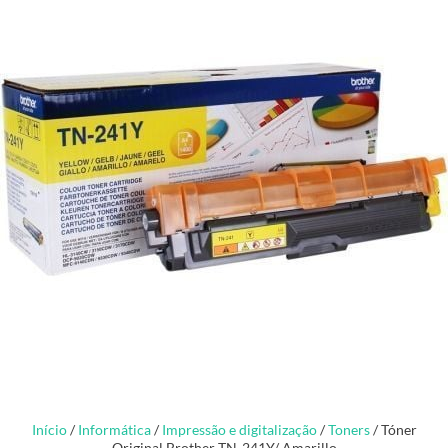
Início
/
Informática
/
Impressão e digitalização
/
Toners
/ Tóner
Original Brother TN-241Y/ Amarillo