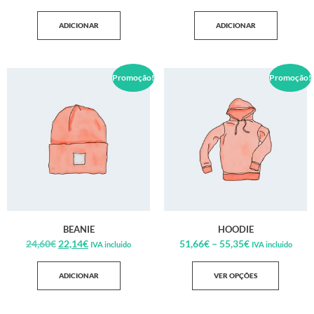
ADICIONAR
ADICIONAR
Promoção!
Promoção!
BEANIE
HOODIE
24,60
€
22,14
€
51,66
€
–
55,35
€
IVA incluido
IVA incluido
ADICIONAR
VER OPÇÕES