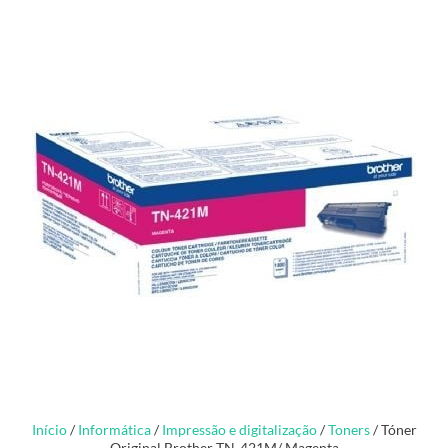
Início
/
Informática
/
Impressão e digitalização
/
Toners
/ Tóner
Original Brother TN-421M/ Magenta