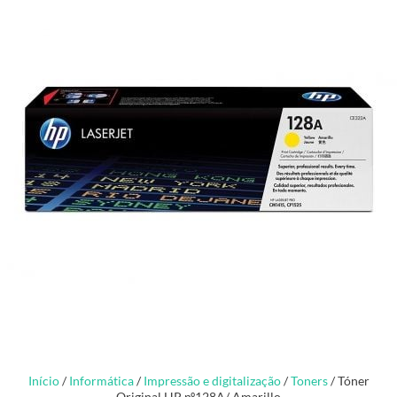
Início
/
Informática
/
Impressão e digitalização
/
Toners
/ Tóner
Original HP nº128A/ Amarillo