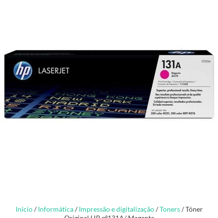
Início
/
Informática
/
Impressão e digitalização
/
Toners
/ Tóner
Original HP nº131A/ Magenta