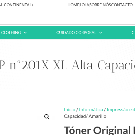
AL CONTINENTAL)
HOME
LOJA
SOBRE NÓS
CONTACTO
CLOTHING
CUIDADO CORPORAL
C
HP nº201X XL Alta Capac
Início
/
Informática
/
Impressão e d
Capacidad/ Amarillo
Tóner Original