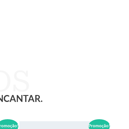
ENCANTAR.
romoção!
Promoção!