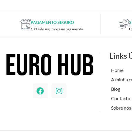
PAGAMENTO SEGURO
S
100% de segurança no pagamento
U
Links 
Home
A minha c
Blog
Contacto
Sobre nós