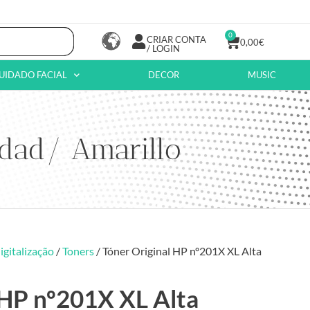
0
CRIAR CONTA
0,00
€
/ LOGIN
UIDADO FACIAL
DECOR
MUSIC
idad/ Amarillo
igitalização
/
Toners
/ Tóner Original HP nº201X XL Alta
 HP nº201X XL Alta