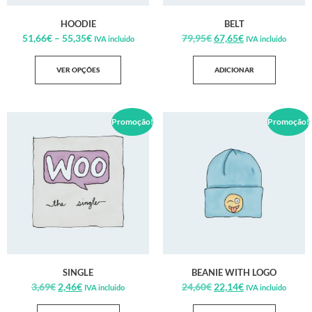
HOODIE
BELT
51,66
€
–
55,35
€
79,95
€
67,65
€
IVA incluido
IVA incluido
VER OPÇÕES
ADICIONAR
Promoção!
Promoção!
SINGLE
BEANIE WITH LOGO
3,69
€
2,46
€
24,60
€
22,14
€
IVA incluido
IVA incluido