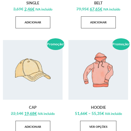
SINGLE
BELT
3,69
€
2,46
€
79,95
€
67,65
€
IVA incluido
IVA incluido
ADICIONAR
ADICIONAR
Promoção!
Promoção!
CAP
HOODIE
22,14
€
19,68
€
51,66
€
–
55,35
€
IVA incluido
IVA incluido
ADICIONAR
VER OPÇÕES