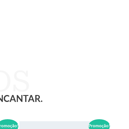
ENCANTAR.
romoção!
Promoção!