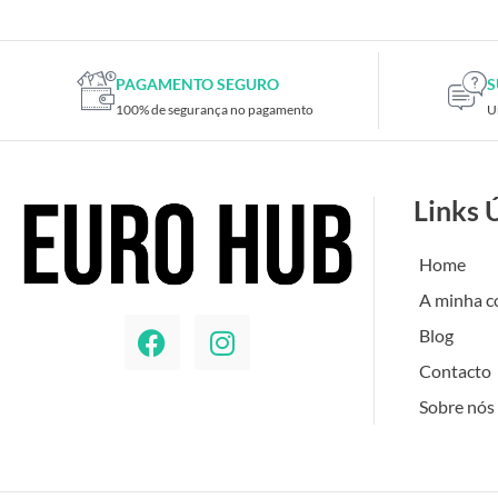
PAGAMENTO SEGURO
S
100% de segurança no pagamento
U
Links 
Home
A minha c
Blog
Contacto
Sobre nós