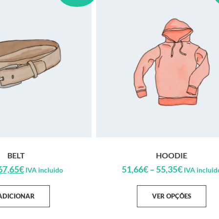
BELT
HOODIE
67,65
€
51,66
€
–
55,35
€
IVA incluido
IVA incluid
ADICIONAR
VER OPÇÕES