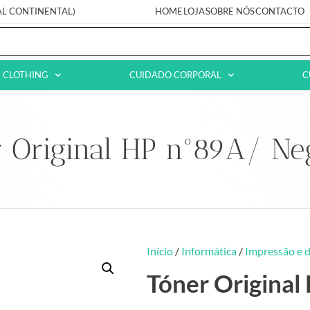
AL CONTINENTAL)
HOME
LOJA
SOBRE NÓS
CONTACTO
CLOTHING
CUIDADO CORPORAL
C
r Original HP nº89A/ Ne
Início
/
Informática
/
Impressão e d
Tóner Original