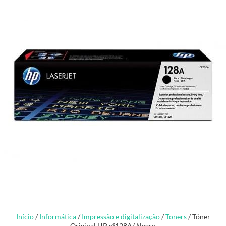
Início
/
Informática
/
Impressão e digitalização
/
Toners
/ Tóner
Original HP nº128A/ Negro