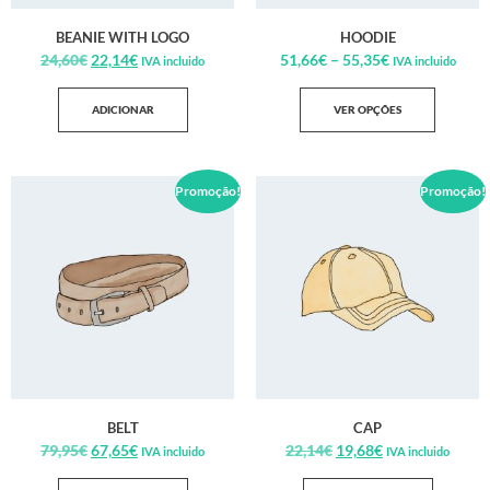
BEANIE WITH LOGO
HOODIE
24,60
€
22,14
€
51,66
€
–
55,35
€
IVA incluido
IVA incluido
ADICIONAR
VER OPÇÕES
Promoção!
Promoção!
BELT
CAP
79,95
€
67,65
€
22,14
€
19,68
€
IVA incluido
IVA incluido