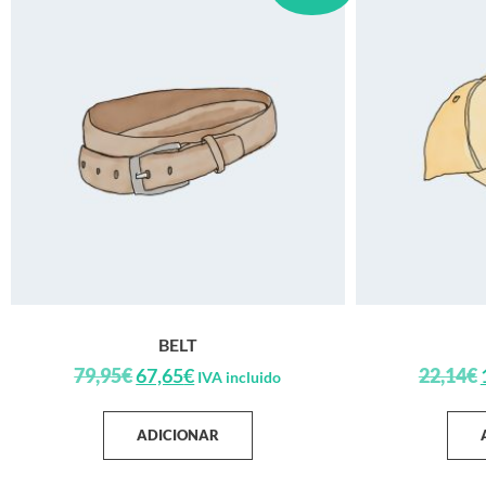
BELT
79,95
€
67,65
€
22,14
€
IVA incluido
ADICIONAR