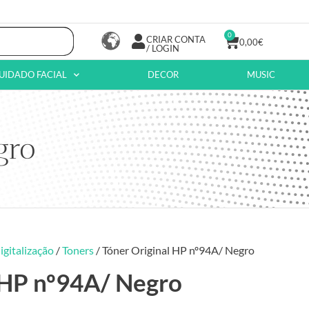
0
CRIAR CONTA
0,00
€
/ LOGIN
UIDADO FACIAL
DECOR
MUSIC
gro
igitalização
/
Toners
/ Tóner Original HP nº94A/ Negro
 HP nº94A/ Negro