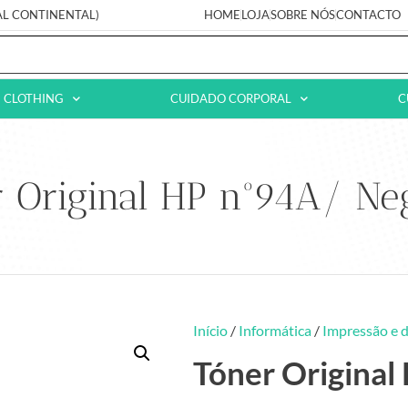
AL CONTINENTAL)
HOME
LOJA
SOBRE NÓS
CONTACTO
CLOTHING
CUIDADO CORPORAL
C
r Original HP nº94A/ Ne
Início
/
Informática
/
Impressão e d
Tóner Original