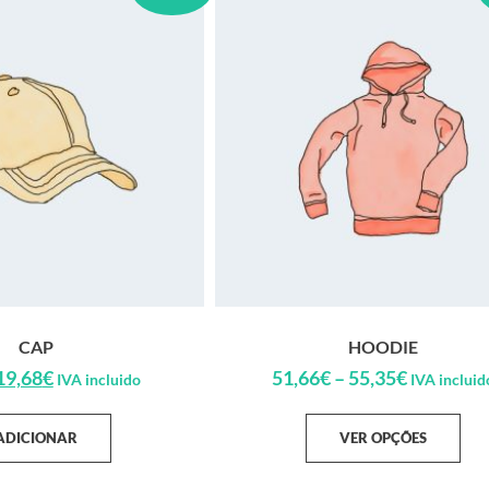
CAP
HOODIE
19,68
€
51,66
€
–
55,35
€
IVA incluido
IVA incluid
ADICIONAR
VER OPÇÕES