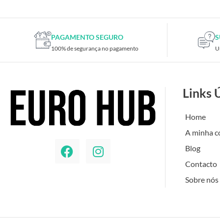
PAGAMENTO SEGURO
S
100% de segurança no pagamento
U
Links 
Home
A minha c
Blog
Contacto
Sobre nós