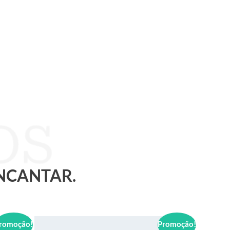
ENCANTAR.
romoção!
Promoção!